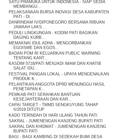
SATU PRAMUKA UNTUK INDONESIA - SIAP SEDIA
MEMBANGU...
PELAKSANAAN BURSA INOVASI DESA KABUPATEN
PATI - DI...
DANRINDAM IV/DIPONEGORO BERSAMA RIBUAN
JAMAAH LAKS...
PEDULI LINGKUNGAN - KODIM PATI BAGIKAN
DAGING KURB...
MEMAKNAI IDUL ADHA - MENGORBANKAN
EGOISME DAN EGOS...
BADAN POM RI KELUARKAN PUBLIC WARNING
TENTANG KANT...
KASDIM 0718/PATI MENJADI IMAM DAN KHATIB
SALAT IDU...
FESTIVAL PANGAN LOKAL - UPAYA MENGENALKAN
PRODUK K...
PELANTIKAN ANGGOTA DPRD MENUNGGU HASIL
PENETAPAN K...
PEMKAB PATI SERAHKAN BANTUAN
KESEJAHTERAAN DAN KAR...
CAPAI TARGET - TMMD SENGKUYUNG TAHAP
II/2019 DITUTUP
KADO TERINDAH DI HARI ULANG TAHUN PATI
SAKRAL - JUMENENGAN KANJENG BUPATI PATI
SAKRAL DAN KHIDMAT - JUMENENGAN KANJENG
BUPATI PATI
BAGI - BAGI KAMBING DI SEDEKAH BUMI DESA