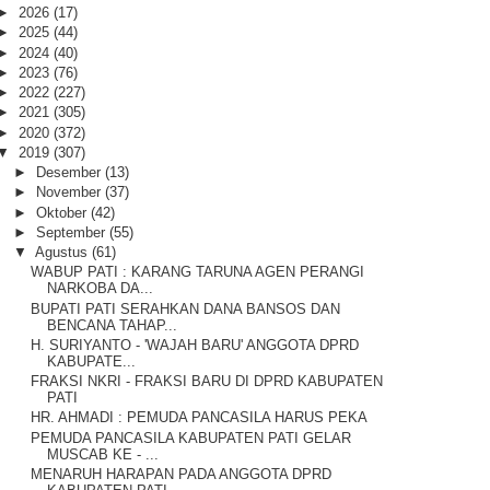
►
2026
(17)
►
2025
(44)
►
2024
(40)
►
2023
(76)
►
2022
(227)
►
2021
(305)
►
2020
(372)
▼
2019
(307)
►
Desember
(13)
►
November
(37)
►
Oktober
(42)
►
September
(55)
▼
Agustus
(61)
WABUP PATI : KARANG TARUNA AGEN PERANGI
NARKOBA DA...
BUPATI PATI SERAHKAN DANA BANSOS DAN
BENCANA TAHAP...
H. SURIYANTO - 'WAJAH BARU' ANGGOTA DPRD
KABUPATE...
FRAKSI NKRI - FRAKSI BARU DI DPRD KABUPATEN
PATI
HR. AHMADI : PEMUDA PANCASILA HARUS PEKA
PEMUDA PANCASILA KABUPATEN PATI GELAR
MUSCAB KE - ...
MENARUH HARAPAN PADA ANGGOTA DPRD