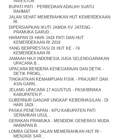
INVESTOR
BUPATI PATI : PERBEDAAN ADALAH SUATU
RAHMAT
JALAN SEHAT MEMERIAHKAN HUT KEMERDEKAAN
RI
DIPERSIAPKAN IKUTI JAMDA XV JATENG -
PRAMUKA GARUD...
HARAPAN DI HARI JADI PATI DAN HUT
KEMERDEKAAN RI 2019
YANG BERPRESTASI DI HUT KE - 74
KEMERDEKAAN RI
JAMAAH HAJI INDONESIA JUGA SELENGGARAKAN
UPACARA B...
UPACARA BENDERA KENEGARAAN DAN DETIK -
DETIK PROKL...
TINGKATKAN KEMAMPUAN FISIK - PRAJURIT DAN
ASN GARN...
JELANG UPACARA 17 AGUSTUS - PASKIBRAKA
KABUPATEN P...
GUBERNUR GANJAR UNGKAP KEBERHASILAN - DI
HARI JADI...
PASKA PENETAPAN - KPU KABUPATEN PATI
SERAHKAN USUL...
GERAKAN PRAMUKA - MENDIDIK GENERASI MUDA
HARAPAN B...
LOMBA GERAK JALAN MEMERIAHKAN HUT RI -
MENJADI SAR...