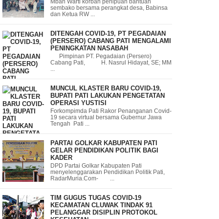
Mbah Warti korban penipuan bantuan
sembako bersama perangkat desa, Babinsa
dan Ketua RW ...
DITENGAH COVID-19, PT PEGADAIAN
(PERSERO) CABANG PATI MENGALAMI
PENINGKATAN NASABAH
Pimpinan PT. Pegadaian (Persero)
Cabang Pati, H. Nasrul Hidayat, SE; MM
...
MUNCUL KLASTER BARU COVID-19,
BUPATI PATI LAKUKAN PENGETATAN
OPERASI YUSTISI
Forkompimda Pati Rakor Penanganan Covid-
19 secara virtual bersama Gubernur Jawa
Tengah Pati ...
PARTAI GOLKAR KABUPATEN PATI
GELAR PENDIDIKAN POLITIK BAGI
KADER
DPD Partai Golkar Kabupaten Pati
menyelenggarakan Pendidikan Politik Pati,
RadarMuria.Com- ...
TIM GUGUS TUGAS COVID-19
KECAMATAN CLUWAK TINDAK 91
PELANGGAR DISIPLIN PROTOKOL