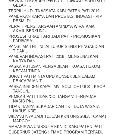
MEWAKILI KABUPATEN PATI - TUNGGULSARI IKUTI
GELAR ...
TERPILIH - DUTA WISATA KABUPATEN PATI 2019
PAMERKAN KARYA DAN PRESTASI INOVASI - PIP
RESMI DI...
PERAIH PENGHARGAAN ANINDYA WIRATAMA
AKMIL BERKUNJU...
PROSESI KIRAB HARI JADI PATI - PROMOSIKAN
PARIWISA...
PANGLIMA TNI : NILAI LUHUR SENDI PENGABDIAN
TIDAK ...
PAMERAN INOVASI PATI 2019 - MENGENALKAN
KARYA DAN ...
PASKA PUTUSAN PENGADILAN - KUASA HUKUM
KECAM TINDA...
BUPATI PATI MINTA OPD KONSEKUEN DALAM
PENCAPAIAN T...
PASKA INSIDEN KAPAL MV. SOUL OF LUCK - KSOP
TANJUN...
PEMKAB PATI TIDAK 'COLTANGAN' TERHADAP
NASIB PKL
TIDAK HANYA SEKADAR CANTIK - DUTA WISATA
HARUS KRE...
WILAYAHNYA JADI TUJUAN KKN UNISSULA - CAMAT
MARGOY...
MAHASISWA UNISSULA KKN DI KABUPATEN PATI
GUBERNUR JATENG : TMMD PROGRAM TERPADU