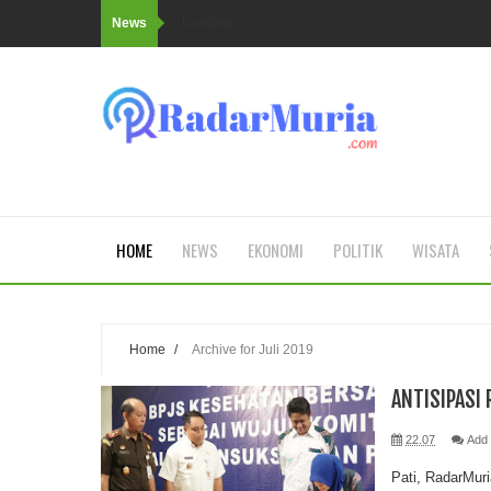
News
Loading...
HOME
NEWS
EKONOMI
POLITIK
WISATA
Home
/
Archive for Juli 2019
ANTISIPASI
22.07
Add
Pati, RadarMur