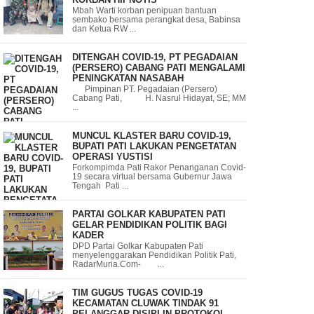
Mbah Warti korban penipuan bantuan
sembako bersama perangkat desa, Babinsa
dan Ketua RW ...
DITENGAH COVID-19, PT PEGADAIAN
(PERSERO) CABANG PATI MENGALAMI
PENINGKATAN NASABAH
Pimpinan PT. Pegadaian (Persero)
Cabang Pati, H. Nasrul Hidayat, SE; MM
...
MUNCUL KLASTER BARU COVID-19,
BUPATI PATI LAKUKAN PENGETATAN
OPERASI YUSTISI
Forkompimda Pati Rakor Penanganan Covid-
19 secara virtual bersama Gubernur Jawa
Tengah Pati ...
PARTAI GOLKAR KABUPATEN PATI
GELAR PENDIDIKAN POLITIK BAGI
KADER
DPD Partai Golkar Kabupaten Pati
menyelenggarakan Pendidikan Politik Pati,
RadarMuria.Com- ...
TIM GUGUS TUGAS COVID-19
KECAMATAN CLUWAK TINDAK 91
PELANGGAR DISIPLIN PROTOKOL