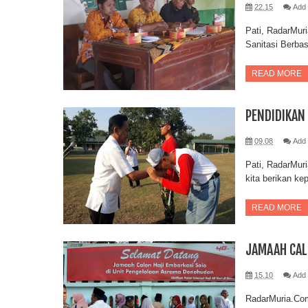
22.15
Add
Pati, RadarMur
Sanitasi Berba
READ MORE
PENDIDIKAN
09.08
Add
Pati, RadarMur
kita berikan k
READ MORE
JAMAAH CAL
15.10
Add
RadarMuria.Com