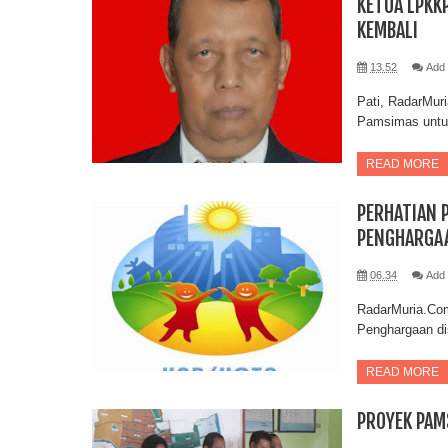
KETUA LPKK
KEMBALI
13.52
Add
Pati, RadarMur
Pamsimas untu
READ MORE
PERHATIAN 
PENGHARGAA
06.34
Add
RadarMuria.Com
Penghargaan di
READ MORE
PROYEK PAM