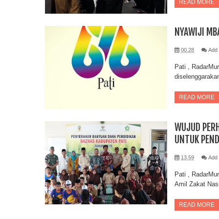
READ MORE
NYAWIJI MBA
00.28
Add
Pati , RadarMur
diselenggaraka
READ MORE
WUJUD PERH
UNTUK PEND
13.59
Add
Pati , RadarMu
Amil Zakat Nasi
READ MORE