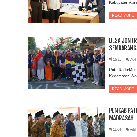
Kabupaten Apin
READ MORE
DESA JONTR
SEMBARANG
15.10
Add
Pati, RadarMur
Kecamatan Weda
READ MORE
PEMKAB PAT
MADRASAH
11.04
Add