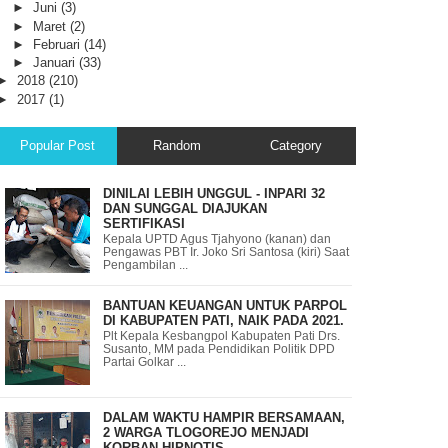
►
Juni
(3)
►
Maret
(2)
►
Februari
(14)
►
Januari
(33)
►
2018
(210)
►
2017
(1)
Popular Post
Random
Category
DINILAI LEBIH UNGGUL - INPARI 32
DAN SUNGGAL DIAJUKAN
SERTIFIKASI
Kepala UPTD Agus Tjahyono (kanan) dan
Pengawas PBT Ir. Joko Sri Santosa (kiri) Saat
Pengambilan ...
BANTUAN KEUANGAN UNTUK PARPOL
DI KABUPATEN PATI, NAIK PADA 2021.
Plt Kepala Kesbangpol Kabupaten Pati Drs.
Susanto, MM pada Pendidikan Politik DPD
Partai Golkar ...
DALAM WAKTU HAMPIR BERSAMAAN,
2 WARGA TLOGOREJO MENJADI
KORBAN HIPNOTIS