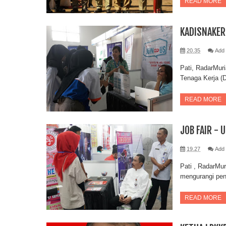
READ MORE
KADISNAKER 
20.35
Add
Pati, RadarMuri
Tenaga Kerja (D
READ MORE
JOB FAIR -
19.27
Add
Pati , RadarMu
mengurangi pen
READ MORE