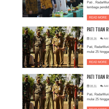
Pati , RadarMu
lembaga pendid
READ MORE
PATI TUAN 
08.36
Add
Pati, RadarMur
mulai 25 hingga
READ MORE
PATI TUAN 
08.31
Add
Pati, RadarMur
mulai 25 hingga