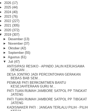
►
2026
(17)
►
2025
(44)
►
2024
(40)
►
2023
(76)
►
2022
(227)
►
2021
(305)
►
2020
(372)
▼
2019
(307)
►
Desember
(13)
►
November
(37)
►
Oktober
(42)
►
September
(55)
►
Agustus
(61)
▼
Juli
(47)
ANTISIPASI RESIKO - APINDO JALIN KERJASAMA
DENGAN ...
DESA JONTRO JADI PERCONTOHAN GERAKAN
BEBAS BAB SEM...
PEMKAB PATI BERKOMITMEN BANTU
KESEJAHTERAAN GURU M...
PATI TUAN RUMAH JAMBORE SATPOL PP TINGKAT
JATENG
PATI TUAN RUMAH JAMBORE SATPOL PP TIBGKAT
JATENG
KADISNAKER PATI : JANGAN TERLALU PILIH - PILIH