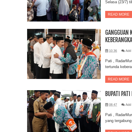
Selasa (23/7) t
READ MORE
GANGGUAN K
KEBERANGK
10.36
Add
Pati , RadarMur
tertunda keber
READ MORE
BUPATI PATI
08.47
Add
Pati , RadarMu
yang tergabung 