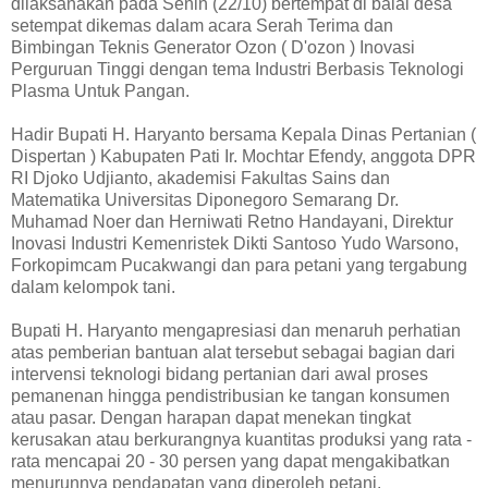
dilaksanakan pada Senin (22/10) bertempat di balai desa
setempat dikemas dalam acara Serah Terima dan
Bimbingan Teknis Generator Ozon ( D'ozon ) Inovasi
Perguruan Tinggi dengan tema Industri Berbasis Teknologi
Plasma Untuk Pangan.
Hadir Bupati H. Haryanto bersama Kepala Dinas Pertanian (
Dispertan ) Kabupaten Pati Ir. Mochtar Efendy, anggota DPR
RI Djoko Udjianto, akademisi Fakultas Sains dan
Matematika Universitas Diponegoro Semarang Dr.
Muhamad Noer dan Herniwati Retno Handayani, Direktur
Inovasi Industri Kemenristek Dikti Santoso Yudo Warsono,
Forkopimcam Pucakwangi dan para petani yang tergabung
dalam kelompok tani.
Bupati H. Haryanto mengapresiasi dan menaruh perhatian
atas pemberian bantuan alat tersebut sebagai bagian dari
intervensi teknologi bidang pertanian dari awal proses
pemanenan hingga pendistribusian ke tangan konsumen
atau pasar. Dengan harapan dapat menekan tingkat
kerusakan atau berkurangnya kuantitas produksi yang rata -
rata mencapai 20 - 30 persen yang dapat mengakibatkan
menurunnya pendapatan yang diperoleh petani.