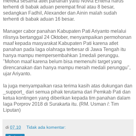
mereka sesama atlet panahan yaitu Novia Enteria harus
terhenti di babak aduan perempat final atau 8 besar,
sedangkan Fadhil, Alexander dan Ainin malah sudah
terhenti di babak aduan 16 besar.
Manager cabor panahan Kabupaten Pati Ariyanto melalui
rilisnya bertanggal 24 Oktober, menyampaikan permohonan
maaf kepada masyarakat Kabupaten Pati karena atlet
panahan pada laga olahraga terbesar di Jawa Tengah itu
hanya mampu mempersembahkan 1medali perunggu.
"Mohon maaf karena belum bisa memenuhi target yang
direncanakan dan hanya mampu meraih medali perunggu",
ujar Ariyanto.
Ia juga menyampaikan rasa terima kasih atas dukungan dan
_support_ dari semua pihak terutama dari Pemkab Pati dan
ketua kontingen yang diberikan kepada tim panahan dalam
laga Porprov 2018 di Surakarta itu. (RM. Usman /: Tim
Liputan)
di
07.10
Tidak ada komentar: