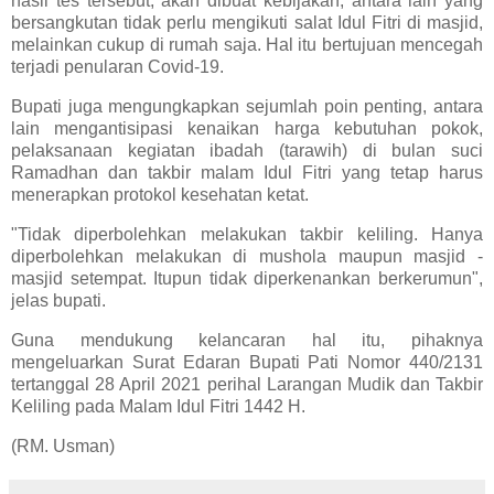
hasil tes tersebut, akan dibuat kebijakan, antara lain yang
bersangkutan tidak perlu mengikuti salat Idul Fitri di masjid,
melainkan cukup di rumah saja. Hal itu bertujuan mencegah
terjadi penularan Covid-19.
Bupati juga mengungkapkan sejumlah poin penting, antara
lain mengantisipasi kenaikan harga kebutuhan pokok,
pelaksanaan kegiatan ibadah (tarawih) di bulan suci
Ramadhan dan takbir malam Idul Fitri yang tetap harus
menerapkan protokol kesehatan ketat.
"Tidak diperbolehkan melakukan takbir keliling. Hanya
diperbolehkan melakukan di mushola maupun masjid -
masjid setempat. Itupun tidak diperkenankan berkerumun",
jelas bupati.
Guna mendukung kelancaran hal itu, pihaknya
mengeluarkan Surat Edaran Bupati Pati Nomor 440/2131
tertanggal 28 April 2021 perihal Larangan Mudik dan Takbir
Keliling pada Malam Idul Fitri 1442 H.
(RM. Usman)