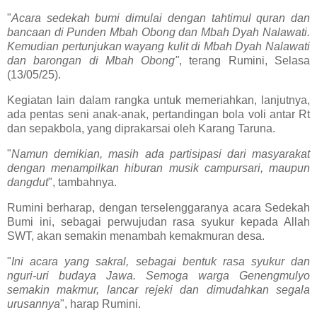
"
Acara sedekah bumi dimulai dengan tahtimul quran dan
bancaan di Punden Mbah Obong dan Mbah Dyah Nalawati.
Kemudian pertunjukan wayang kulit di Mbah Dyah Nalawati
dan barongan di Mbah Obong"
, terang Rumini, Selasa
(13/05/25).
Kegiatan lain dalam rangka untuk memeriahkan, lanjutnya,
ada pentas seni anak-anak, pertandingan bola voli antar Rt
dan sepakbola, yang diprakarsai oleh Karang Taruna.
"
Namun demikian, masih ada partisipasi dari masyarakat
dengan menampilkan hiburan musik campursari, maupun
dangdut
", tambahnya.
Rumini berharap, dengan terselenggaranya acara Sedekah
Bumi ini, sebagai perwujudan rasa syukur kepada Allah
SWT, akan semakin menambah kemakmuran desa.
"
Ini acara yang sakral, sebagai bentuk rasa syukur dan
nguri-uri budaya Jawa. Semoga warga Genengmulyo
semakin makmur, lancar rejeki dan dimudahkan segala
urusannya
", harap Rumini.