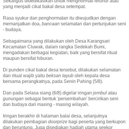
Sekaligus didedikasikan untuk menghormati leluhur atau
yang menjadi cikal bakal desa setempat.
Rasa syukur dan penghormatan itu diwujudkan dengan
memanjatkan doa,
bancaan
selamatan dan pertunjukan seni
- budaya.
Sebagaimana yang dilakukan oleh Desa Karangsari
Kecamatan Cluwak, dalam rangka Sedekah Bumi,
mengadakan berbagai kegiatan, baik yang bersifat ritual
maupun bersifat hiburan.
Di punden cikal bakal desa tersebut, dilakukan selamatan
dan ritual wajib yaitu
beksan tayub
oleh kepala desa
bersama perangkatnya, pada Senin Pahing (5/8).
Dan pada Selasa siang (6/8) digelar iringan
jembul
atau
gunungan
sebagai bentuk 'persembahan' bercirikan seni
dan budaya dari masing - masing wilayah.
Iringan berakhir di halaman balai desa, selanjutnya
dilakukan pembagian
doorprize
bagi peserta yang berkupon
dan beruntung. Juga disediakan hadiah utama seekor