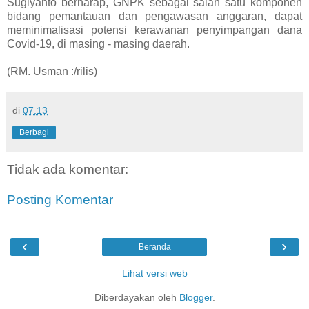
Sugiyanto berharap, GNPK sebagai salah satu komponen
bidang pemantauan dan pengawasan anggaran, dapat
meminimalisasi potensi kerawanan penyimpangan dana
Covid-19, di masing - masing daerah.
(RM. Usman :/rilis)
di
07.13
Berbagi
Tidak ada komentar:
Posting Komentar
‹
›
Beranda
Lihat versi web
Diberdayakan oleh
Blogger
.