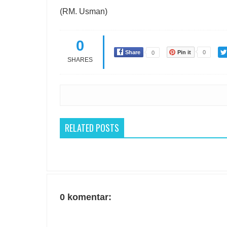
(RM. Usman)
0
Share
Pin it
0
0
SHARES
RELATED POSTS
0 komentar: