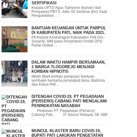
SERTIFIKASI
Kepala UPTD Agus Tjahyono (kanan) dan
Pengawas PBT Ir. Joko Sri Santosa (kiri) Saat
Pengambilan ...
BANTUAN KEUANGAN UNTUK PARPOL
DI KABUPATEN PATI, NAIK PADA 2021.
Plt Kepala Kesbangpol Kabupaten Pati Drs.
Susanto, MM pada Pendidikan Politik DPD
Partai Golkar ...
DALAM WAKTU HAMPIR BERSAMAAN,
2 WARGA TLOGOREJO MENJADI
KORBAN HIPNOTIS
Mbah Warti korban penipuan bantuan
sembako bersama perangkat desa, Babinsa
dan Ketua RW ...
DITENGAH COVID-19, PT PEGADAIAN
(PERSERO) CABANG PATI MENGALAMI
PENINGKATAN NASABAH
Pimpinan PT. Pegadaian (Persero)
Cabang Pati, H. Nasrul Hidayat, SE; MM
...
MUNCUL KLASTER BARU COVID-19,
BUPATI PATI LAKUKAN PENGETATAN