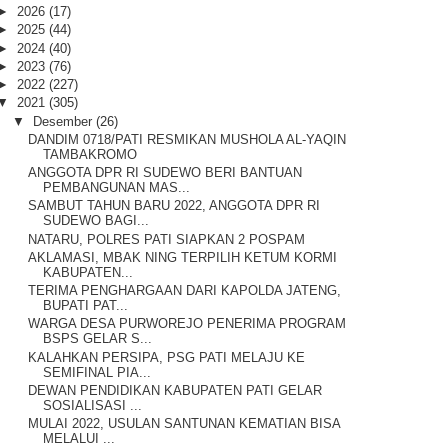
►
2026
(17)
►
2025
(44)
►
2024
(40)
►
2023
(76)
►
2022
(227)
▼
2021
(305)
▼
Desember
(26)
DANDIM 0718/PATI RESMIKAN MUSHOLA AL-YAQIN
TAMBAKROMO
ANGGOTA DPR RI SUDEWO BERI BANTUAN
PEMBANGUNAN MAS...
SAMBUT TAHUN BARU 2022, ANGGOTA DPR RI
SUDEWO BAGI...
NATARU, POLRES PATI SIAPKAN 2 POSPAM
AKLAMASI, MBAK NING TERPILIH KETUM KORMI
KABUPATEN...
TERIMA PENGHARGAAN DARI KAPOLDA JATENG,
BUPATI PAT...
WARGA DESA PURWOREJO PENERIMA PROGRAM
BSPS GELAR S...
KALAHKAN PERSIPA, PSG PATI MELAJU KE
SEMIFINAL PIA...
DEWAN PENDIDIKAN KABUPATEN PATI GELAR
SOSIALISASI ...
MULAI 2022, USULAN SANTUNAN KEMATIAN BISA
MELALUI ...