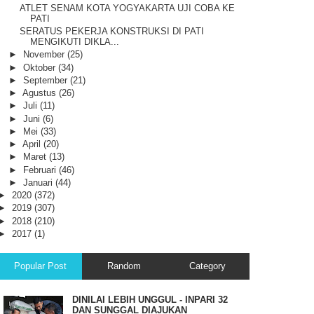
ATLET SENAM KOTA YOGYAKARTA UJI COBA KE
PATI
SERATUS PEKERJA KONSTRUKSI DI PATI
MENGIKUTI DIKLA...
►
November
(25)
►
Oktober
(34)
►
September
(21)
►
Agustus
(26)
►
Juli
(11)
►
Juni
(6)
►
Mei
(33)
►
April
(20)
►
Maret
(13)
►
Februari
(46)
►
Januari
(44)
►
2020
(372)
►
2019
(307)
►
2018
(210)
►
2017
(1)
Popular Post
Random
Category
DINILAI LEBIH UNGGUL - INPARI 32
DAN SUNGGAL DIAJUKAN