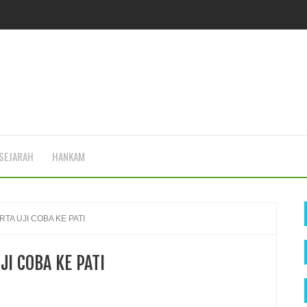
SEJARAH
HANKAM
TA UJI COBA KE PATI
I COBA KE PATI