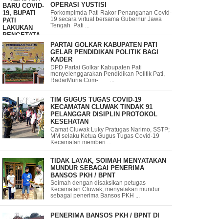
OPERASI YUSTISI
Forkompimda Pati Rakor Penanganan Covid-
19 secara virtual bersama Gubernur Jawa
Tengah Pati ...
PARTAI GOLKAR KABUPATEN PATI
GELAR PENDIDIKAN POLITIK BAGI
KADER
DPD Partai Golkar Kabupaten Pati
menyelenggarakan Pendidikan Politik Pati,
RadarMuria.Com- ...
TIM GUGUS TUGAS COVID-19
KECAMATAN CLUWAK TINDAK 91
PELANGGAR DISIPLIN PROTOKOL
KESEHATAN
Camat Cluwak Luky Pratugas Narimo, SSTP;
MM selaku Ketua Gugus Tugas Covid-19
Kecamatan memberi ...
TIDAK LAYAK, SOIMAH MENYATAKAN
MUNDUR SEBAGAI PENERIMA
BANSOS PKH / BPNT
Soimah dengan disaksikan petugas
Kecamatan Cluwak, menyatakan mundur
sebagai penerima Bansos PKH ...
PENERIMA BANSOS PKH / BPNT DI