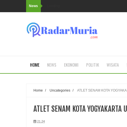
News
Loading...
HOME
NEWS
EKONOMI
POLITIK
WISATA
Home
/
Uncategories
/
ATLET SENAM KOTA YOGYAKAR
ATLET SENAM KOTA YOGYAKARTA UJ
21.24