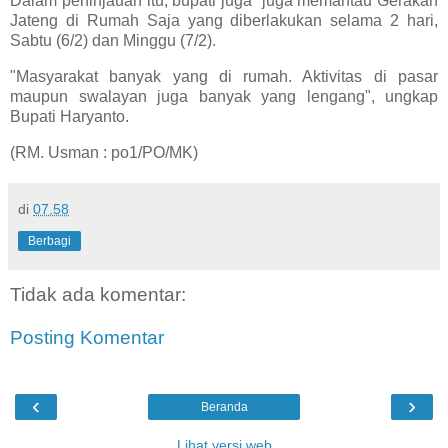
Dalam peninjauan itu, bupati juga juga memantau Gerakan
Jateng di Rumah Saja yang diberlakukan selama 2 hari,
Sabtu (6/2) dan Minggu (7/2).
"Masyarakat banyak yang di rumah. Aktivitas di pasar
maupun swalayan juga banyak yang lengang", ungkap
Bupati Haryanto.
(RM. Usman : po1/PO/MK)
di
07.58
Berbagi
Tidak ada komentar:
Posting Komentar
‹
›
Beranda
Lihat versi web