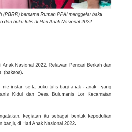
 Siskamling untuk Jaga Keamanan Wilayah
h (PBRR) bersama Rumah PPAI menggelar bakti
 Kesehatan Gratis di CFD Alun-Alun Kembang Joyo
 dan buku tulis di Hari Anak Nasional 2022
nak Nasional 2022, Relawan Pencari Berkah dan
 (baksos).
mie instan serta buku tulis bagi anak - anak, yang
manis Kidul dan Desa Bulumanis Lor Kecamatan
takan, kegiatan itu sebagai bentuk kepedulian
banjir, di Hari Anak Nasional 2022.