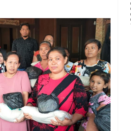
tuk Memperkokoh Persatuan dan Sinergi TNI-Rakyat
bangunan Jembatan Garuda di Gembong
Dapat Bantuan Mixer, Siap Bangun Bisnis Kuliner
ma Masyarakat, Perkuat Persatuan dan Kebersamaan
l Baja Armco Jembatan Garuda, Wujud Kemanunggalan
 KDKMP, Pastikan Wilayah Tetap Aman dan Kondusif
Dunia 2026, Perkuat Kemanunggalan TNI dan Rakyat
bangunan Jembatan Garuda di Desa Semirejo
 Siskamling untuk Jaga Keamanan Wilayah