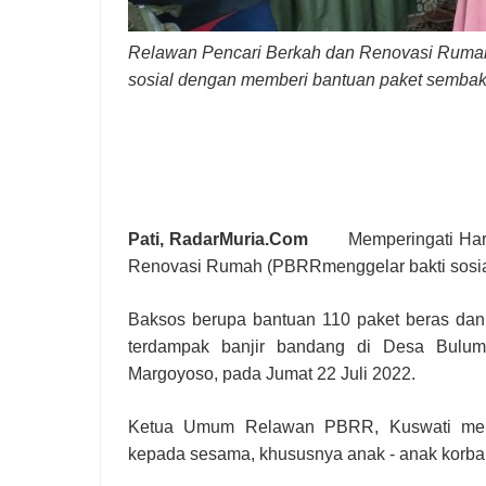
Koramil 13/Tlogowungu Gelar Patroli KDKMP dan
Relawan Pencari Berkah dan Renovasi Ruma
Kodim 0718/Pati Bersama DKT Hadirkan Layanan
sosial dengan memberi bantuan paket sembako
Pati, RadarMuria.Com
Memperingati Hari A
Renovasi Rumah (PBRRmenggelar bakti sosial
Baksos berupa bantuan 110 paket beras dan 
terdampak banjir bandang di Desa Bulu
Margoyoso, pada Jumat 22 Juli 2022.
Ketua Umum Relawan PBRR, Kuswati menga
kepada sesama, khususnya anak - anak korban 