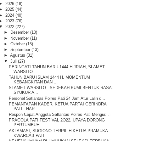
►
2026
(18)
►
2025
(44)
►
2024
(40)
►
2023
(76)
▼
2022
(227)
►
Desember
(10)
►
November
(11)
►
Oktober
(15)
►
September
(13)
►
Agustus
(31)
▼
Juli
(27)
PERINGATI TAHUN BARU 1444 HIJRIAH, SLAMET
WARSITO ...
TAHUN BARU ISLAM 1444 H, MOMENTUM
KEBANGKITAN DAN ...
SLAMET WARSITO : SEDEKAH BUMI BENTUK RASA
SYUKUR A...
Personel Satlantas Polres Pati 24 Jam Atur Lalin d...
PEMANTAPAN KADER, KETUA PARTAI GERINDRA
PATI : HAR...
Respon Cepat Anggota Satlantas Polres Pati Mengur...
PRAGOLA PATI FESTIVAL 2O22, UPAYA DORONG
PERTUMBUH...
AKLAMASI, SUGIONO TERPILIH KETUA PRAMUKA
KWARCAB PATI