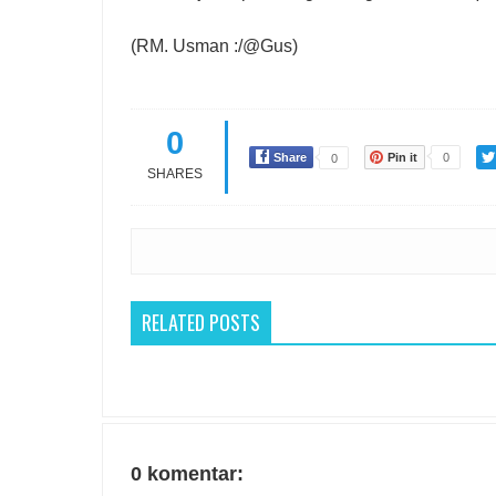
(RM. Usman :/@Gus)
0
Share
Pin it
0
0
SHARES
RELATED POSTS
0 komentar: