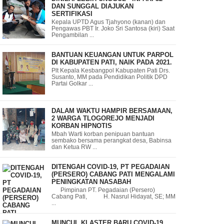
DAN SUNGGAL DIAJUKAN
SERTIFIKASI
Kepala UPTD Agus Tjahyono (kanan) dan
Pengawas PBT Ir. Joko Sri Santosa (kiri) Saat
Pengambilan ...
BANTUAN KEUANGAN UNTUK PARPOL
DI KABUPATEN PATI, NAIK PADA 2021.
Plt Kepala Kesbangpol Kabupaten Pati Drs.
Susanto, MM pada Pendidikan Politik DPD
Partai Golkar ...
DALAM WAKTU HAMPIR BERSAMAAN,
2 WARGA TLOGOREJO MENJADI
KORBAN HIPNOTIS
Mbah Warti korban penipuan bantuan
sembako bersama perangkat desa, Babinsa
dan Ketua RW ...
DITENGAH COVID-19, PT PEGADAIAN
(PERSERO) CABANG PATI MENGALAMI
PENINGKATAN NASABAH
Pimpinan PT. Pegadaian (Persero)
Cabang Pati, H. Nasrul Hidayat, SE; MM
...
MUNCUL KLASTER BARU COVID-19,