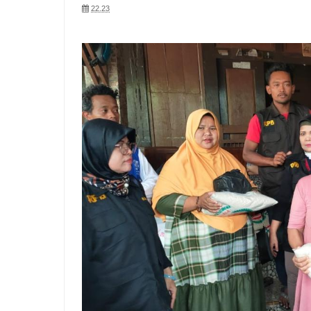
22.23
Kodim 0718/Pati Hadirkan Nobar Kebangsaan un
Dandim 0718/Pati Tinjau Langsung Progres Pem
Modal Usaha Dibagikan! Ibu-Ibu PKK Pucakwangi 
Kodim 0718/Pati Gelar Nobar Kebangsaan Bersa
TNI Bersama Warga Gotong Royong Pasang Pane
untuk Rakyat
Anggota Koramil 01/Pati Patroli Siskamling dan
Kodim 0718/Pati Gelar Nobar Kebangsaan Piala 
Peletakan Batu Pertama Tandai Dimulainya Pem
Koramil 13/Tlogowungu Gelar Patroli KDKMP dan