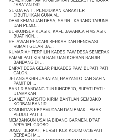
KEMENKUMHAM RI UMUMKAN SELEKSI TERBUKA
JABATAN DIR...
SEKDA PATI : PENDIDIKAN KARAKTER
DIBUTUHKAN GUNA M...
DEMI KEMAJUAN DESA, SAFIN : KARANG TARUNA
DAN PEMD...
BERKONSEP KLASIK, KAFE JAVANICA FIMS ASIK
BUAT NON...
RELAWAN PENCARI BERKAH DAN RENOVASI
RUMAH GELAR BA...
KUMARIAH TERPILIH KADES PAW DESA SEMERAK
PAMMI PATI KIRIM BANTUAN KORBAN BANJIR
BANDANG DI ...
EMPAT DESA GELAR PILKADES PAW, BUPATI PATI :
CALON...
JELANG AKHIR JABATAN, HARYANTO DAN SAFIN
PAMIT DI ...
BANJIR BANDANG TUNJUNGREJO, BUPATI PATI :
UTAMAKAN...
SLAMET WARSITO KIRIM BANTUAN SEMBAKO
KORBAN BANJIR...
KOMUNITAS KEPEMUDAAN DAN EMAK - EMAK
PEDULI PATI B...
MEMBANGUN USAHA BIDANG GARMEN, D'PAF
APPAREL GROBO...
JUMAT BERKAH, PERSIT KCK KODIM 0718/PATI
BERBAGI M...