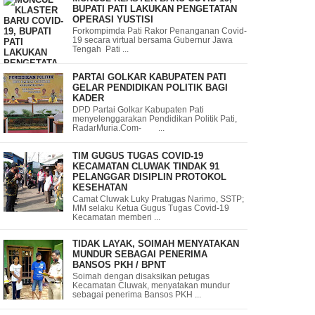
BUPATI PATI LAKUKAN PENGETATAN
OPERASI YUSTISI
Forkompimda Pati Rakor Penanganan Covid-
19 secara virtual bersama Gubernur Jawa
Tengah Pati ...
PARTAI GOLKAR KABUPATEN PATI
GELAR PENDIDIKAN POLITIK BAGI
KADER
DPD Partai Golkar Kabupaten Pati
menyelenggarakan Pendidikan Politik Pati,
RadarMuria.Com- ...
TIM GUGUS TUGAS COVID-19
KECAMATAN CLUWAK TINDAK 91
PELANGGAR DISIPLIN PROTOKOL
KESEHATAN
Camat Cluwak Luky Pratugas Narimo, SSTP;
MM selaku Ketua Gugus Tugas Covid-19
Kecamatan memberi ...
TIDAK LAYAK, SOIMAH MENYATAKAN
MUNDUR SEBAGAI PENERIMA
BANSOS PKH / BPNT
Soimah dengan disaksikan petugas
Kecamatan Cluwak, menyatakan mundur
sebagai penerima Bansos PKH ...