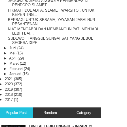
JAGONG BARENG ANGGOTA PERMANDES DI
PENDOPO SLAMET ...
HIKMAH IDUL ADHA, SLAMET WARSITO : UNTUK
KEPENTING...
BERBAGI UNTUK SESAMA, YAYASAN JABALNUR
PESANTENAN ...
NIAT MENGABDI DAN MEMBANGUN PATI MENJADI
LEBIH BAI...
SUDEWO : TANGGUL SUNGAI SAT YANG JEBOL
SEGERA DIPE...
►
Juni
(24)
►
Mei
(15)
►
April
(29)
►
Maret
(12)
►
Februari
(24)
►
Januari
(16)
►
2021
(305)
►
2020
(372)
►
2019
(307)
►
2018
(210)
►
2017
(1)
Popular Post
Random
Category
DINILAI LEBIH UNGGUL - INPARI 32