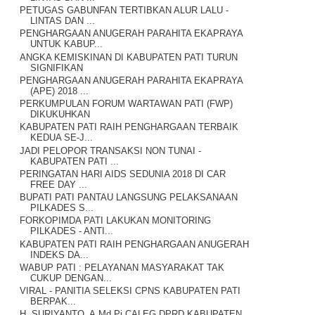
PETUGAS GABUNFAN TERTIBKAN ALUR LALU -
LINTAS DAN ...
PENGHARGAAN ANUGERAH PARAHITA EKAPRAYA
UNTUK KABUP...
ANGKA KEMISKINAN DI KABUPATEN PATI TURUN
SIGNIFIKAN
PENGHARGAAN ANUGERAH PARAHITA EKAPRAYA
(APE) 2018 ...
PERKUMPULAN FORUM WARTAWAN PATI (FWP)
DIKUKUHKAN
KABUPATEN PATI RAIH PENGHARGAAN TERBAIK
KEDUA SE-J...
JADI PELOPOR TRANSAKSI NON TUNAI -
KABUPATEN PATI ...
PERINGATAN HARI AIDS SEDUNIA 2018 DI CAR
FREE DAY ...
BUPATI PATI PANTAU LANGSUNG PELAKSANAAN
PILKADES S...
FORKOPIMDA PATI LAKUKAN MONITORING
PILKADES - ANTI...
KABUPATEN PATI RAIH PENGHARGAAN ANUGERAH
INDEKS DA...
WABUP PATI : PELAYANAN MASYARAKAT TAK
CUKUP DENGAN...
VIRAL - PANITIA SELEKSI CPNS KABUPATEN PATI
BERPAK...
H. SURIYANTO, A.Md.Pi CALEG DPRD KABUPATEN