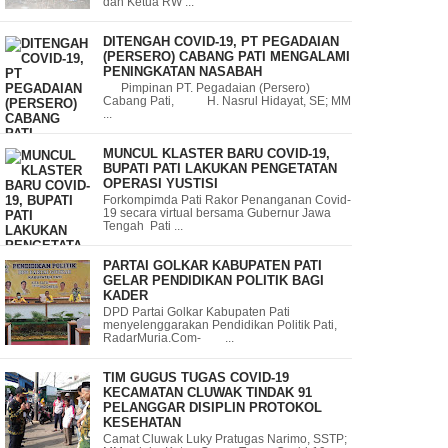
dan Ketua RW ...
DITENGAH COVID-19, PT PEGADAIAN
(PERSERO) CABANG PATI MENGALAMI
PENINGKATAN NASABAH
Pimpinan PT. Pegadaian (Persero)
Cabang Pati, H. Nasrul Hidayat, SE; MM
...
MUNCUL KLASTER BARU COVID-19,
BUPATI PATI LAKUKAN PENGETATAN
OPERASI YUSTISI
Forkompimda Pati Rakor Penanganan Covid-
19 secara virtual bersama Gubernur Jawa
Tengah Pati ...
PARTAI GOLKAR KABUPATEN PATI
GELAR PENDIDIKAN POLITIK BAGI
KADER
DPD Partai Golkar Kabupaten Pati
menyelenggarakan Pendidikan Politik Pati,
RadarMuria.Com- ...
TIM GUGUS TUGAS COVID-19
KECAMATAN CLUWAK TINDAK 91
PELANGGAR DISIPLIN PROTOKOL
KESEHATAN
Camat Cluwak Luky Pratugas Narimo, SSTP;