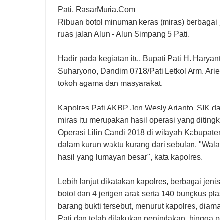
Pati, RasarMuria.Com
Ribuan botol minuman keras (miras) berbagai 
ruas jalan Alun - Alun Simpang 5 Pati.
Hadir pada kegiatan itu, Bupati Pati H. Haryant
Suharyono, Dandim 0718/Pati Letkol Arm. Arief
tokoh agama dan masyarakat.
Kapolres Pati AKBP Jon Wesly Arianto, SIK 
miras itu merupakan hasil operasi yang ditin
Operasi Lilin Candi 2018 di wilayah Kabupaten 
dalam kurun waktu kurang dari sebulan. "Wa
hasil yang lumayan besar", kata kapolres.
Lebih lanjut dikatakan kapolres, berbagai jenis
botol dan 4 jerigen arak serta 140 bungkus pl
barang bukti tersebut, menurut kapolres, diam
Pati dan telah dilakukan penindakan, hingga 