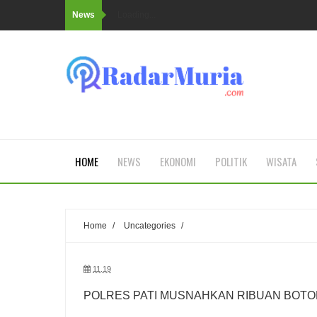
News
Loading...
HOME
NEWS
EKONOMI
POLITIK
WISATA
Home
/
Uncategories
/
11.19
POLRES PATI MUSNAHKAN RIBUAN BOTOL 