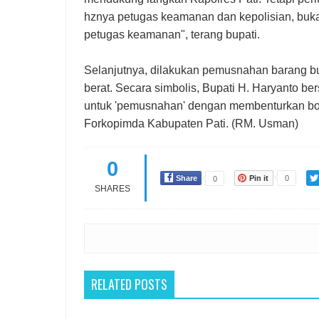
hznya petugas keamanan dan kepolisian, buka
petugas keamanan", terang bupati.
Selanjutnya, dilakukan pemusnahan barang bu
berat. Secara simbolis, Bupati H. Haryanto 
untuk 'pemusnahan' dengan membenturkan botol
Forkopimda Kabupaten Pati. (RM. Usman)
0
Share
Pin it
0
0
SHARES
RELATED POSTS