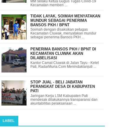
MM selaku Ketua Gugus Tugas Covid-19
Kecamatan memberi ...
TIDAK LAYAK, SOIMAH MENYATAKAN
MUNDUR SEBAGAI PENERIMA
BANSOS PKH / BPNT
Soimah dengan disaksikan petugas
Kecamatan Cluwak, menyatakan mundur
sebagai penerima Bansos PKH ...
PENERIMA BANSOS PKH / BPNT DI
KECAMATAN CLUWAK AKAN
DILABELISASI
Kantor Camat Cluwak di Jalan Tayu - Kelet
Pati, RadarMuria.Com Menindaklanjuti ...
STOP JUAL - BELI JABATAN
PERANGKAT DESA DI KABUPATEN
PATI
Jaringan Kerja LSM Kabupaten Pati
mendesak dilakukannya transparansi dan
akuntabilitas pelaksanaan ...
LABEL