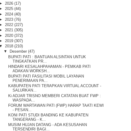
►
2026
(17)
►
2025
(44)
►
2024
(40)
►
2023
(76)
►
2022
(227)
►
2021
(305)
►
2020
(372)
►
2019
(307)
▼
2018
(210)
▼
Desember
(47)
BUPATI PATI : BANTUAN ALSINTAN UNTUK
TINGKATKAN PR...
HINDARI KESALAHPAHAMAN - PEMKAB PATI
ADAKAN WORKSH...
BUPATI PATI FASILITASI MOBIL LAYANAN
PENERIMAAN PA...
KABUPATEN PATI TERAPKAN VIRTUAL ACCOUNT -
SALURKAN...
Ki ADJAR TRISNO MEMBERI CATATAN BUAT FWP :
WASPADA...
FORUM WARTAWAN PATI (FWP) HARAP TAATI KEWI
- PESAN...
KONI PATI STUDI BANDING KE KABUPATEN
TANGERANG - K...
MUSIM HUJAN DATANG - ADA KESUSAHAN
TERSENDIRI BAGI...