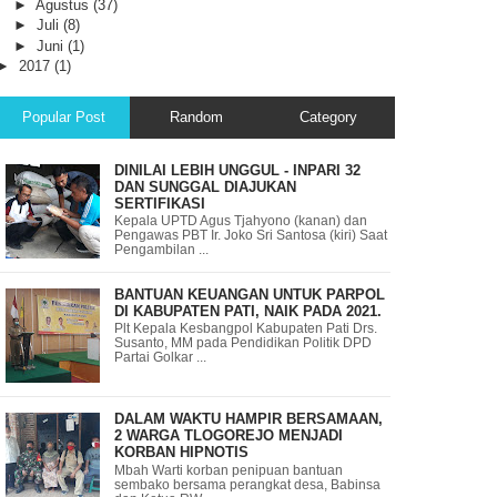
►
Agustus
(37)
►
Juli
(8)
►
Juni
(1)
►
2017
(1)
Popular Post
Random
Category
DINILAI LEBIH UNGGUL - INPARI 32
DAN SUNGGAL DIAJUKAN
SERTIFIKASI
Kepala UPTD Agus Tjahyono (kanan) dan
Pengawas PBT Ir. Joko Sri Santosa (kiri) Saat
Pengambilan ...
BANTUAN KEUANGAN UNTUK PARPOL
DI KABUPATEN PATI, NAIK PADA 2021.
Plt Kepala Kesbangpol Kabupaten Pati Drs.
Susanto, MM pada Pendidikan Politik DPD
Partai Golkar ...
DALAM WAKTU HAMPIR BERSAMAAN,
2 WARGA TLOGOREJO MENJADI
KORBAN HIPNOTIS
Mbah Warti korban penipuan bantuan
sembako bersama perangkat desa, Babinsa