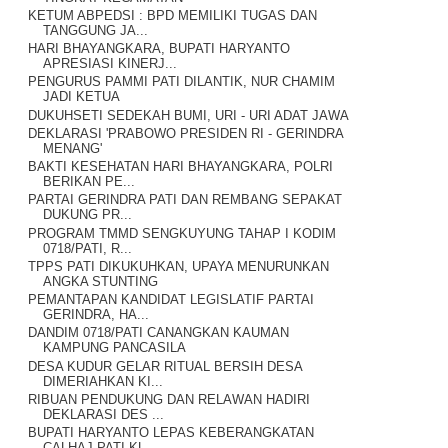
KETUM ABPEDSI : BPD MEMILIKI TUGAS DAN
TANGGUNG JA...
HARI BHAYANGKARA, BUPATI HARYANTO
APRESIASI KINERJ...
PENGURUS PAMMI PATI DILANTIK, NUR CHAMIM
JADI KETUA
DUKUHSETI SEDEKAH BUMI, URI - URI ADAT JAWA
DEKLARASI 'PRABOWO PRESIDEN RI - GERINDRA
MENANG'
BAKTI KESEHATAN HARI BHAYANGKARA, POLRI
BERIKAN PE...
PARTAI GERINDRA PATI DAN REMBANG SEPAKAT
DUKUNG PR...
PROGRAM TMMD SENGKUYUNG TAHAP I KODIM
0718/PATI, R...
TPPS PATI DIKUKUHKAN, UPAYA MENURUNKAN
ANGKA STUNTING
PEMANTAPAN KANDIDAT LEGISLATIF PARTAI
GERINDRA, HA...
DANDIM 0718/PATI CANANGKAN KAUMAN
KAMPUNG PANCASILA
DESA KUDUR GELAR RITUAL BERSIH DESA
DIMERIAHKAN KI...
RIBUAN PENDUKUNG DAN RELAWAN HADIRI
DEKLARASI DES ...
BUPATI HARYANTO LEPAS KEBERANGKATAN
CALHAJ PATI KL...