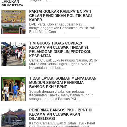
Tengah Pati ...
PARTAI GOLKAR KABUPATEN PATI
GELAR PENDIDIKAN POLITIK BAGI
KADER
DPD Partai Golkar Kabupaten Pati
menyelenggarakan Pendidikan Politik Pati,
RadarMuria.Com- ...
TIM GUGUS TUGAS COVID-19
KECAMATAN CLUWAK TINDAK 91
PELANGGAR DISIPLIN PROTOKOL
KESEHATAN
Camat Cluwak Luky Pratugas Narimo, SSTP;
MM selaku Ketua Gugus Tugas Covid-19
Kecamatan memberi ...
TIDAK LAYAK, SOIMAH MENYATAKAN
MUNDUR SEBAGAI PENERIMA
BANSOS PKH / BPNT
Soimah dengan disaksikan petugas
Kecamatan Cluwak, menyatakan mundur
sebagai penerima Bansos PKH ...
PENERIMA BANSOS PKH / BPNT DI
KECAMATAN CLUWAK AKAN
DILABELISASI
Kantor Camat Cluwak di Jalan Tayu - Kelet