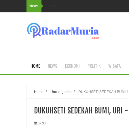
News
Loading...
HOME
NEWS
EKONOMI
POLITIK
WISATA
Home
/
Uncategories
/
DUKUHSETI SEDEKAH BUMI, UR
DUKUHSETI SEDEKAH BUMI, URI -
07.38