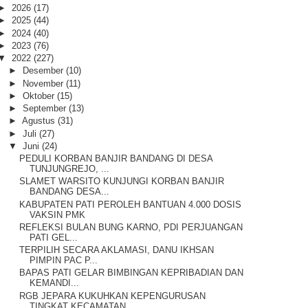
►
2026
(17)
►
2025
(44)
►
2024
(40)
►
2023
(76)
▼
2022
(227)
►
Desember
(10)
►
November
(11)
►
Oktober
(15)
►
September
(13)
►
Agustus
(31)
►
Juli
(27)
▼
Juni
(24)
PEDULI KORBAN BANJIR BANDANG DI DESA
TUNJUNGREJO, ...
SLAMET WARSITO KUNJUNGI KORBAN BANJIR
BANDANG DESA...
KABUPATEN PATI PEROLEH BANTUAN 4.000 DOSIS
VAKSIN PMK
REFLEKSI BULAN BUNG KARNO, PDI PERJUANGAN
PATI GEL...
TERPILIH SECARA AKLAMASI, DANU IKHSAN
PIMPIN PAC P...
BAPAS PATI GELAR BIMBINGAN KEPRIBADIAN DAN
KEMANDI...
RGB JEPARA KUKUHKAN KEPENGURUSAN
TINGKAT KECAMATAN