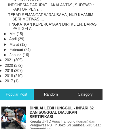
INDONESIA DARURAT LAKALANTAS, SUDEWO :
FAKTOR PENY...
TEBAR SEMANGAT WIRAUSAHA, NUR KHAMIM
BERI MOTIVASI...
TINGKATKAN KEPERCAYAAN DIRI KLIEN, BAPAS
PATI GELA...
►
Mei
(15)
►
April
(29)
►
Maret
(12)
►
Februari
(24)
►
Januari
(16)
►
2021
(305)
►
2020
(372)
►
2019
(307)
►
2018
(210)
►
2017
(1)
Popular Post
Random
Category
DINILAI LEBIH UNGGUL - INPARI 32
DAN SUNGGAL DIAJUKAN
SERTIFIKASI
Kepala UPTD Agus Tjahyono (kanan) dan
Pengawas PBT Ir. Joko Sri Santosa (kiri) Saat
Pengambilan ...