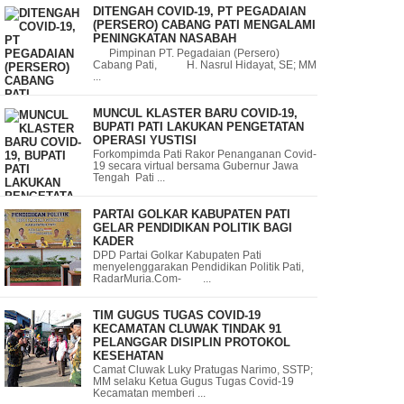
DITENGAH COVID-19, PT PEGADAIAN
(PERSERO) CABANG PATI MENGALAMI
PENINGKATAN NASABAH
Pimpinan PT. Pegadaian (Persero)
Cabang Pati, H. Nasrul Hidayat, SE; MM
...
MUNCUL KLASTER BARU COVID-19,
BUPATI PATI LAKUKAN PENGETATAN
OPERASI YUSTISI
Forkompimda Pati Rakor Penanganan Covid-
19 secara virtual bersama Gubernur Jawa
Tengah Pati ...
PARTAI GOLKAR KABUPATEN PATI
GELAR PENDIDIKAN POLITIK BAGI
KADER
DPD Partai Golkar Kabupaten Pati
menyelenggarakan Pendidikan Politik Pati,
RadarMuria.Com- ...
TIM GUGUS TUGAS COVID-19
KECAMATAN CLUWAK TINDAK 91
PELANGGAR DISIPLIN PROTOKOL
KESEHATAN
Camat Cluwak Luky Pratugas Narimo, SSTP;
MM selaku Ketua Gugus Tugas Covid-19
Kecamatan memberi ...