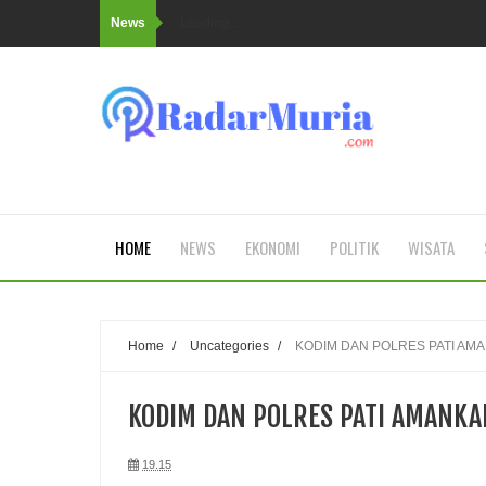
News
Loading...
HOME
NEWS
EKONOMI
POLITIK
WISATA
Home
/
Uncategories
/
KODIM DAN POLRES PATI AM
KODIM DAN POLRES PATI AMANKA
19.15