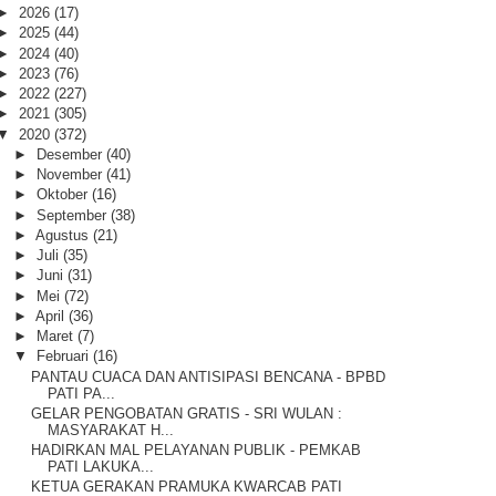
►
2026
(17)
►
2025
(44)
►
2024
(40)
►
2023
(76)
►
2022
(227)
►
2021
(305)
▼
2020
(372)
►
Desember
(40)
►
November
(41)
►
Oktober
(16)
►
September
(38)
►
Agustus
(21)
►
Juli
(35)
►
Juni
(31)
►
Mei
(72)
►
April
(36)
►
Maret
(7)
▼
Februari
(16)
PANTAU CUACA DAN ANTISIPASI BENCANA - BPBD
PATI PA...
GELAR PENGOBATAN GRATIS - SRI WULAN :
MASYARAKAT H...
HADIRKAN MAL PELAYANAN PUBLIK - PEMKAB
PATI LAKUKA...
KETUA GERAKAN PRAMUKA KWARCAB PATI