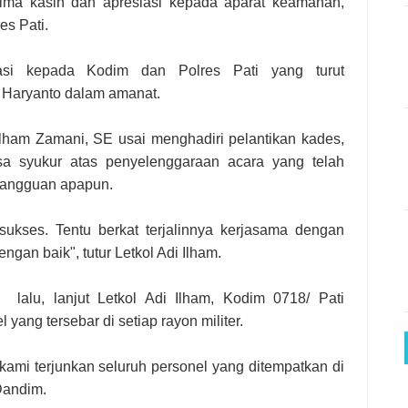
ma kasih dan apresiasi kepada aparat keamanan,
es Pati.
asi kepada Kodim dan Polres Pati yang turut
i Haryanto dalam amanat.
lham Zamani, SE usai menghadiri pelantikan kades,
 syukur atas penyelenggaraan acara yang telah
 gangguan apapun.
sukses. Tentu berkat terjalinnya kerjasama dengan
gan baik", tutur Letkol Adi Ilham.
lalu, lanjut Letkol Adi Ilham, Kodim 0718/ Pati
yang tersebar di setiap rayon militer.
ami terjunkan seluruh personel yang ditempatkan di
Dandim.