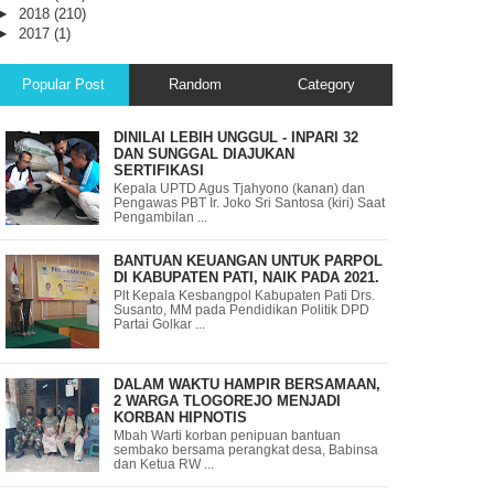
►
2018
(210)
►
2017
(1)
Popular Post
Random
Category
DINILAI LEBIH UNGGUL - INPARI 32
DAN SUNGGAL DIAJUKAN
SERTIFIKASI
Kepala UPTD Agus Tjahyono (kanan) dan
Pengawas PBT Ir. Joko Sri Santosa (kiri) Saat
Pengambilan ...
BANTUAN KEUANGAN UNTUK PARPOL
DI KABUPATEN PATI, NAIK PADA 2021.
Plt Kepala Kesbangpol Kabupaten Pati Drs.
Susanto, MM pada Pendidikan Politik DPD
Partai Golkar ...
DALAM WAKTU HAMPIR BERSAMAAN,
2 WARGA TLOGOREJO MENJADI
KORBAN HIPNOTIS
Mbah Warti korban penipuan bantuan
sembako bersama perangkat desa, Babinsa
dan Ketua RW ...