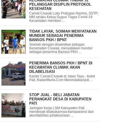
KECAMATAN CLUWAK TINDAK 91
PELANGGAR DISIPLIN PROTOKOL
KESEHATAN
Camat Cluwak Luky Pratugas Narimo, SSTP;
MM selaku Ketua Gugus Tugas Covid-19
Kecamatan memberi ...
TIDAK LAYAK, SOIMAH MENYATAKAN
MUNDUR SEBAGAI PENERIMA
BANSOS PKH / BPNT
Soimah dengan disaksikan petugas
Kecamatan Cluwak, menyatakan mundur
sebagai penerima Bansos PKH ...
PENERIMA BANSOS PKH / BPNT DI
KECAMATAN CLUWAK AKAN
DILABELISASI
Kantor Camat Cluwak di Jalan Tayu - Kelet
Pati, RadarMuria.Com Menindaklanjuti ...
STOP JUAL - BELI JABATAN
PERANGKAT DESA DI KABUPATEN
PATI
Jaringan Kerja LSM Kabupaten Pati
mendesak dilakukannya transparansi dan
akuntabilitas pelaksanaan ...