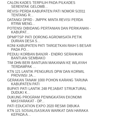
CALON KADES TERPILIH PADA PILKADES
SERENTAK GELOMB...
REVISI PERDA KABUPATEN PATI NOMOR 5/2011
TENTANG R...
DATANGI DPRD - JMPPK MINTA REVISI PERDA
RTRW MENG...
POTENSI DIBIDANG PERTANIAN DAN PERIKANAN -
KABUPAT...
DPMPTSP PATI DORONG AGROWISATA PETIK
DURIAN DESA S...
KONI KABUPATEN PATI TARGETKAN RAIH 5 BESAR
PADA PO...
PEDULI KORBAN BANJIR - ENDRO SERAHKAN
BANTUAN SEMBAKO
TIM DHN BERI BANTUAN MAKANAN KE WILAYAH
TERDAMPAK ...
KTN 121 LANTIK PENGURUS DPW DAN KORWIL
PROVINSI JA...
GERAKAN TANAM 1000 POHON KARANG TARUNA
KABUPATEN PATI
BUPATI PATI LANTIK 248 PEJABAT STRUKTURAL
DUDUKI K...
DUKUNG PROGRAM PENINGKATAN EKONOMI
MASYARAKAT - DP...
PATI EDUCATION EXPO 2020 RESMI DIBUKA
KTN 121 SOSIALISASIKAN WARKAT DAN HARAKA
KEPADA A...