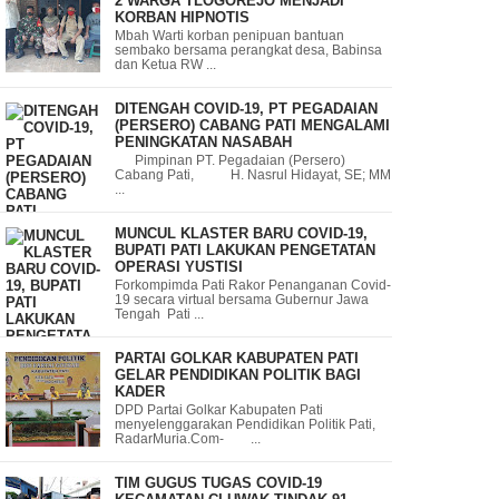
2 WARGA TLOGOREJO MENJADI
KORBAN HIPNOTIS
Mbah Warti korban penipuan bantuan
sembako bersama perangkat desa, Babinsa
dan Ketua RW ...
DITENGAH COVID-19, PT PEGADAIAN
(PERSERO) CABANG PATI MENGALAMI
PENINGKATAN NASABAH
Pimpinan PT. Pegadaian (Persero)
Cabang Pati, H. Nasrul Hidayat, SE; MM
...
MUNCUL KLASTER BARU COVID-19,
BUPATI PATI LAKUKAN PENGETATAN
OPERASI YUSTISI
Forkompimda Pati Rakor Penanganan Covid-
19 secara virtual bersama Gubernur Jawa
Tengah Pati ...
PARTAI GOLKAR KABUPATEN PATI
GELAR PENDIDIKAN POLITIK BAGI
KADER
DPD Partai Golkar Kabupaten Pati
menyelenggarakan Pendidikan Politik Pati,
RadarMuria.Com- ...
TIM GUGUS TUGAS COVID-19