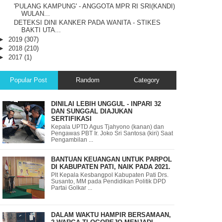
'PULANG KAMPUNG' - ANGGOTA MPR RI SRI(KANDI)
WULAN...
DETEKSI DINI KANKER PADA WANITA - STIKES
BAKTI UTA...
►
2019
(307)
►
2018
(210)
►
2017
(1)
Popular Post
Random
Category
DINILAI LEBIH UNGGUL - INPARI 32
DAN SUNGGAL DIAJUKAN
SERTIFIKASI
Kepala UPTD Agus Tjahyono (kanan) dan
Pengawas PBT Ir. Joko Sri Santosa (kiri) Saat
Pengambilan ...
BANTUAN KEUANGAN UNTUK PARPOL
DI KABUPATEN PATI, NAIK PADA 2021.
Plt Kepala Kesbangpol Kabupaten Pati Drs.
Susanto, MM pada Pendidikan Politik DPD
Partai Golkar ...
DALAM WAKTU HAMPIR BERSAMAAN,