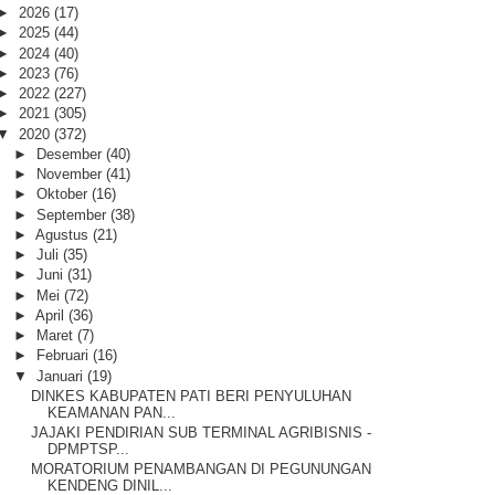
►
2026
(17)
►
2025
(44)
►
2024
(40)
►
2023
(76)
►
2022
(227)
►
2021
(305)
▼
2020
(372)
►
Desember
(40)
►
November
(41)
►
Oktober
(16)
►
September
(38)
►
Agustus
(21)
►
Juli
(35)
►
Juni
(31)
►
Mei
(72)
►
April
(36)
►
Maret
(7)
►
Februari
(16)
▼
Januari
(19)
DINKES KABUPATEN PATI BERI PENYULUHAN
KEAMANAN PAN...
JAJAKI PENDIRIAN SUB TERMINAL AGRIBISNIS -
DPMPTSP...
MORATORIUM PENAMBANGAN DI PEGUNUNGAN
KENDENG DINIL...