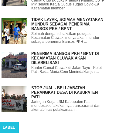
Camat Cluwak Luky Pratugas Narimo, SSTP;
MM selaku Ketua Gugus Tugas Covid-19
Kecamatan memberi ...
TIDAK LAYAK, SOIMAH MENYATAKAN
MUNDUR SEBAGAI PENERIMA
BANSOS PKH / BPNT
Soimah dengan disaksikan petugas
Kecamatan Cluwak, menyatakan mundur
sebagai penerima Bansos PKH ...
PENERIMA BANSOS PKH / BPNT DI
KECAMATAN CLUWAK AKAN
DILABELISASI
Kantor Camat Cluwak di Jalan Tayu - Kelet
Pati, RadarMuria.Com Menindaklanjuti ...
STOP JUAL - BELI JABATAN
PERANGKAT DESA DI KABUPATEN
PATI
Jaringan Kerja LSM Kabupaten Pati
mendesak dilakukannya transparansi dan
akuntabilitas pelaksanaan ...
LABEL