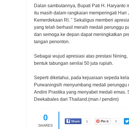
Dalan sambutannya, Bupati Pati H. Haryanto
itu masih dalam rangkaian memperingati Hari 
Kemerdekaan RI. " Sekaligus memberi apresias
yang telah berhasil meraih medali perunggu 
dan semoga ke depan dapat meningkatkan prest
tangan penonton.
Sebagai wujud apresiasi atas prestasi Nining
bentuk tabungan senilai 50 juta rupiah.
Seperti diketahui, pada kejuaraan sepeda kel
Purwaningsih menyumbang medali perunggu u
Andini Prastika yang menyabet medali emas. S
Deekabales dari Thailand.(man / pendim)
0
Share
Pin it
0
0
SHARES