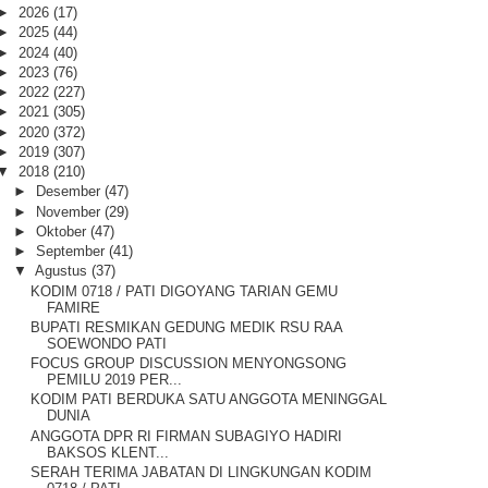
►
2026
(17)
►
2025
(44)
►
2024
(40)
►
2023
(76)
►
2022
(227)
►
2021
(305)
►
2020
(372)
►
2019
(307)
▼
2018
(210)
►
Desember
(47)
►
November
(29)
►
Oktober
(47)
►
September
(41)
▼
Agustus
(37)
KODIM 0718 / PATI DIGOYANG TARIAN GEMU
FAMIRE
BUPATI RESMIKAN GEDUNG MEDIK RSU RAA
SOEWONDO PATI
FOCUS GROUP DISCUSSION MENYONGSONG
PEMILU 2019 PER...
KODIM PATI BERDUKA SATU ANGGOTA MENINGGAL
DUNIA
ANGGOTA DPR RI FIRMAN SUBAGIYO HADIRI
BAKSOS KLENT...
SERAH TERIMA JABATAN DI LINGKUNGAN KODIM