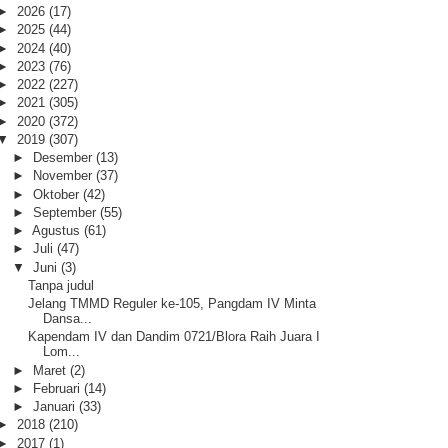
►
2026
(17)
►
2025
(44)
►
2024
(40)
►
2023
(76)
►
2022
(227)
►
2021
(305)
►
2020
(372)
▼
2019
(307)
►
Desember
(13)
►
November
(37)
►
Oktober
(42)
►
September
(55)
►
Agustus
(61)
►
Juli
(47)
▼
Juni
(3)
Tanpa judul
Jelang TMMD Reguler ke-105, Pangdam IV Minta
Dansa...
Kapendam IV dan Dandim 0721/Blora Raih Juara I
Lom...
►
Maret
(2)
►
Februari
(14)
►
Januari
(33)
►
2018
(210)
►
2017
(1)