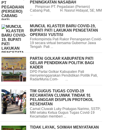
PENINGKATAN NASABAH
Pimpinan PT. Pegadaian (Persero)
Cabang Pati, H. Nasrul Hidayat, SE; MM
...
MUNCUL KLASTER BARU COVID-19,
BUPATI PATI LAKUKAN PENGETATAN
OPERASI YUSTISI
Forkompimda Pati Rakor Penanganan Covid-
19 secara virtual bersama Gubernur Jawa
Tengah Pati ...
PARTAI GOLKAR KABUPATEN PATI
GELAR PENDIDIKAN POLITIK BAGI
KADER
DPD Partai Golkar Kabupaten Pati
menyelenggarakan Pendidikan Politik Pati,
RadarMuria.Com- ...
TIM GUGUS TUGAS COVID-19
KECAMATAN CLUWAK TINDAK 91
PELANGGAR DISIPLIN PROTOKOL
KESEHATAN
Camat Cluwak Luky Pratugas Narimo, SSTP;
MM selaku Ketua Gugus Tugas Covid-19
Kecamatan memberi ...
TIDAK LAYAK, SOIMAH MENYATAKAN