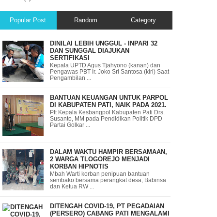
Popular Post
Random
Category
DINILAI LEBIH UNGGUL - INPARI 32
DAN SUNGGAL DIAJUKAN
SERTIFIKASI
Kepala UPTD Agus Tjahyono (kanan) dan
Pengawas PBT Ir. Joko Sri Santosa (kiri) Saat
Pengambilan ...
BANTUAN KEUANGAN UNTUK PARPOL
DI KABUPATEN PATI, NAIK PADA 2021.
Plt Kepala Kesbangpol Kabupaten Pati Drs.
Susanto, MM pada Pendidikan Politik DPD
Partai Golkar ...
DALAM WAKTU HAMPIR BERSAMAAN,
2 WARGA TLOGOREJO MENJADI
KORBAN HIPNOTIS
Mbah Warti korban penipuan bantuan
sembako bersama perangkat desa, Babinsa
dan Ketua RW ...
DITENGAH COVID-19, PT PEGADAIAN
(PERSERO) CABANG PATI MENGALAMI