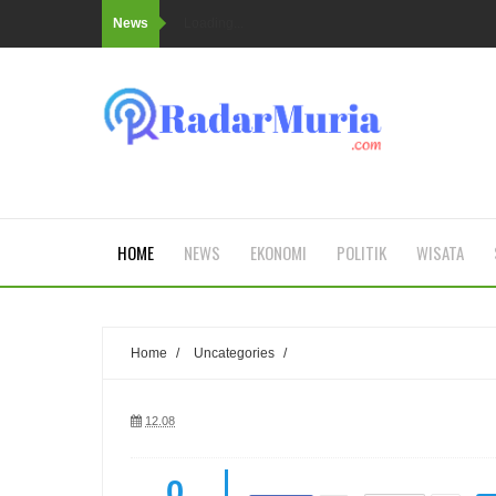
News
Loading...
HOME
NEWS
EKONOMI
POLITIK
WISATA
Home
/
Uncategories
/
12.08
0