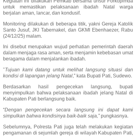
Kegiatan ini dilakukan Pemkab bersama unsur Forkopimda
untuk memastikan pelaksanaan ibadah Natal warga
berjalan aman, lancar, dan kondusif.
Monitoring dilakukan di beberapa titik, yakni Gereja Katolik
Santo Jusuf, JKI Tabernakel, dan GKMI Ebenhaezer, Rabu
(24/12/25) malam.
Ini disebut merupakan wujud perhatian pemerintah daerah
dalam menjaga rasa aman, serta menjamin kebebasan umat
beragama dalam menjalankan ibadah.
"
Tujuan kami datang untuk melihat langsung situasi dan
kondisi di lapangan jelang Natal
,” kata Bupati Pati, Sudewo.
Berdasarkan hasil pengecekan langsung, bupati
menyimpulkan bahwa pelaksanaan ibadah jelang Natal di
Kabupaten Pati berlangsung baik.
“
Dengan pengecekan secara langsung ini dapat kami
simpulkan bahwa kondisinya baik-baik saja,”
pungkasnya.
Sebelumnya, Polresta Pati juga telah melakukan kegiatan
pengamanan di sejumlah gereja di wilayah Kabupaten Pati,