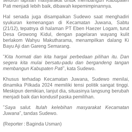
seluruh lapisan masyarakat untuk membangun Kabupaten
Pati menjadi lebih baik, dibawah kepemimpinannya.
Hal senada juga disampaikan Sudewo saat menghadiri
syukuran kemenangan di Kecamatan Juwana, Sabtu
(21/12), tepatnya di halaman PT Eben Haezer Logam, turut
Desa Growong Kidul, dengan pagelaran wayang kulit
berlakom Wahyu Makutharama, menampilkan dalang Ki
Bayu Aji dan Gareng Semarang.
"
Kita hormati dan kita hargai perbedaan pilihan itu. Dan
segera kita mulai bersatu-padu dan bergandeng tangan
membangun Kabupaten Pati
", kata Sudewo.
Khusus terhadap Kecamatan Juwana, Sudewo menilai,
dinamika Pilkada 2024 memiliki tensi politik sangat tinggi.
Meskipun demikian, lanjut dia, situasinya langsung berubah
menjadi baik dan kondusif paska pemilihan.
"
Saya salut. Itulah kelebihan masyarakat Kecamatan
Juwana
", tandas Sudewo.
(Reporter : Baginda Usman)