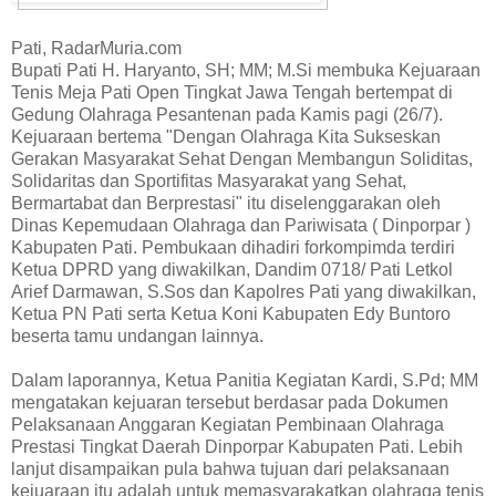
Pati, RadarMuria.com
Bupati Pati H. Haryanto, SH; MM; M.Si membuka Kejuaraan
Tenis Meja Pati Open Tingkat Jawa Tengah bertempat di
Gedung Olahraga Pesantenan pada Kamis pagi (26/7).
Kejuaraan bertema "Dengan Olahraga Kita Sukseskan
Gerakan Masyarakat Sehat Dengan Membangun Soliditas,
Solidaritas dan Sportifitas Masyarakat yang Sehat,
Bermartabat dan Berprestasi" itu diselenggarakan oleh
Dinas Kepemudaan Olahraga dan Pariwisata ( Dinporpar )
Kabupaten Pati. Pembukaan dihadiri forkompimda terdiri
Ketua DPRD yang diwakilkan, Dandim 0718/ Pati Letkol
Arief Darmawan, S.Sos dan Kapolres Pati yang diwakilkan,
Ketua PN Pati serta Ketua Koni Kabupaten Edy Buntoro
beserta tamu undangan lainnya.
Dalam laporannya, Ketua Panitia Kegiatan Kardi, S.Pd; MM
mengatakan kejuaran tersebut berdasar pada Dokumen
Pelaksanaan Anggaran Kegiatan Pembinaan Olahraga
Prestasi Tingkat Daerah Dinporpar Kabupaten Pati. Lebih
lanjut disampaikan pula bahwa tujuan dari pelaksanaan
kejuaraan itu adalah untuk memasyarakatkan olahraga tenis